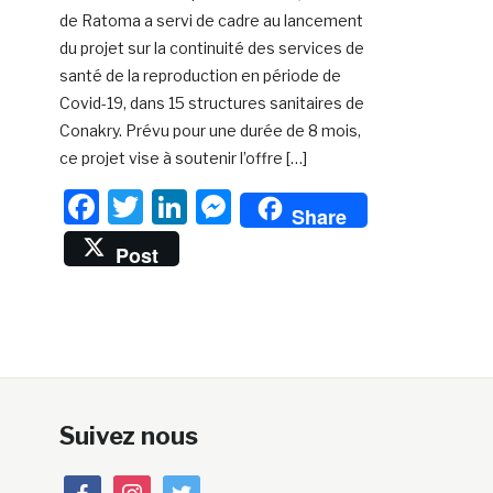
de Ratoma a servi de cadre au lancement
du projet sur la continuité des services de
santé de la reproduction en période de
Covid-19, dans 15 structures sanitaires de
Conakry. Prévu pour une durée de 8 mois,
ce projet vise à soutenir l’offre […]
Facebook
Twitter
LinkedIn
Messenger
Share
Post
Suivez nous
facebook
instagram
twitter