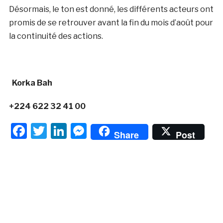
Désormais, le ton est donné, les différents acteurs ont
promis de se retrouver avant la fin du mois d’août pour
la continuité des actions.
Korka Bah
+224 622 32 41 00
Facebook
Twitter
LinkedIn
Messenger
Share
Post